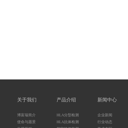
关于我们
产品介绍
新闻中心
博富瑞简介
HLA分型检测
企业新闻
使命与愿景
HLA抗体检测
行业动态